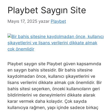
Playbet Saygın Site
Mayıs 17, 2025
yazar
Playbet
Playbet saygın site Playbet güven kapsamında
en saygın bahis sitesidir. Bir bahis sitesine
kaydolmadan önce, kullanıcı şikayetlerini ve
lisans verilerini dikkate almak çok önemlidir. Bir
bahis sitesi seçerken, önceki kullanıcıların geri
bildirimlerini ve deneyimlerini dikkate alarak
karar vermek daha kolaydır. Çok sayıda
kullanıcıya rağmen, yapı içinde sadece birkaç