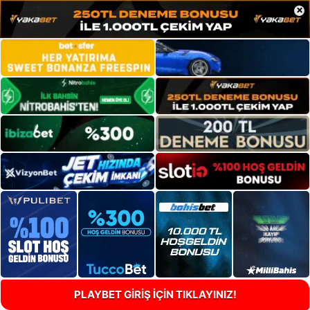
×
PLAYBET GİRİŞ İÇİN TIKLAYINIZ!