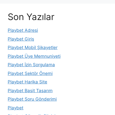
Son Yazılar
Playbet Adresi
Playbet Giriş
Playbet Mobil Şikayetler
Playbet Üye Memnuniyeti
Playbet İzin Sorgulama
Playbet Sektör Önemi
Playbet Harika Site
Playbet Basit Tasarım
Playbet Soru Gönderimi
Playbet