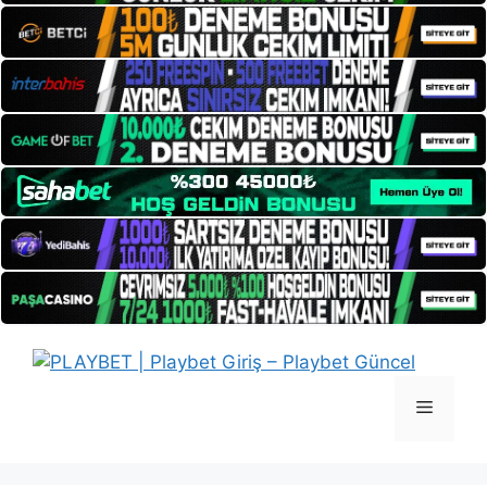
İçeriğe
atla
Menü