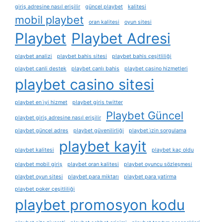
giriş adresine nasıl erişilir
güncel playbet
kalitesi
mobil playbet
oran kalitesi
oyun sitesi
Playbet
Playbet Adresi
playbet analizi
playbet bahis sitesi
playbet bahis çeşitliliği
playbet canli destek
playbet canlı bahis
playbet casino hizmetleri
playbet casino sitesi
playbet en i̇yi hizmet
playbet giris twitter
Playbet Güncel
playbet giriş adresine nasıl erişilir
playbet güncel adres
playbet güvenilirliği
playbet i̇zin sorgulama
playbet kayit
playbet kalitesi
playbet kaç oldu
playbet mobil giriş
playbet oran kalitesi
playbet oyuncu sözleşmesi
playbet oyun sitesi
playbet para miktarı
playbet para yatirma
playbet poker çeşitliliği
playbet promosyon kodu