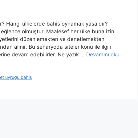
r? Hangi ülkelerde bahis oynamak yasaldır?
ir eğlence olmuştur. Maalesef her ülke buna izin
aliyetlerini düzenlemekten ve denetlemekten
ndan alınır. Bu senaryoda siteler konu ile ilgili
lerine devam edebilirler. Ne yazık …
Devamını oku
et uyruğu bahis