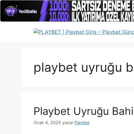
İçeriğe
atla
playbet uyruğu b
Playbet Uyruğu Bahi
Ocak 4, 2025
yazar
Playbet