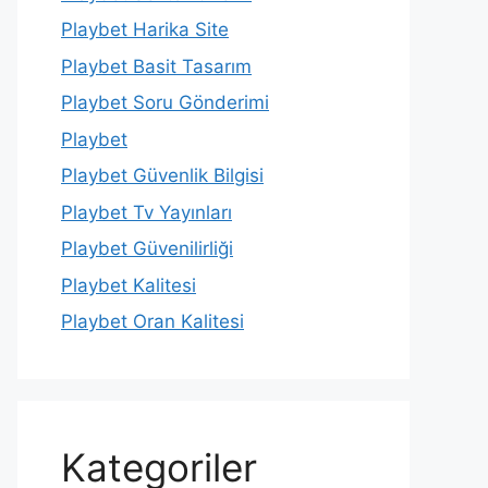
Playbet Harika Site
Playbet Basit Tasarım
Playbet Soru Gönderimi
Playbet
Playbet Güvenlik Bilgisi
Playbet Tv Yayınları
Playbet Güvenilirliği
Playbet Kalitesi
Playbet Oran Kalitesi
Kategoriler