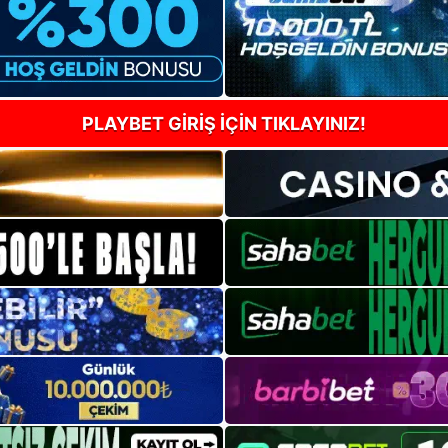
PLAYBET GİRİŞ İÇİN TIKLAYINIZ!