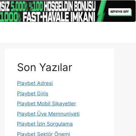
Son Yazılar
Playbet Adresi
Playbet Giriş
Playbet Mobil Şikayetler
Playbet Üye Memnuniyeti
Playbet İzin Sorgulama
Playbet Sektör Önemi